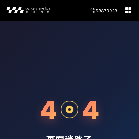
68879928
4
4